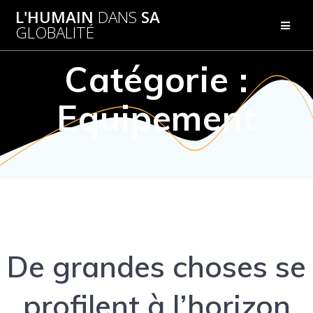
Passer
L'HUMAIN
DANS
SA
au
GLOBALITÉ
contenu
Catégorie :
Equipement
De grandes choses se
profilent à l’horizon